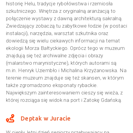
historię Helu, tradycje rybołówstwa i rzemiosła
szkutniczego. Wnętrza z oryginalną aranżacją to
połączenie wystawy z dawną architekturą sakralną.
Zwiedzający zobaczą tu zabytkowe łodzie (w postaci
instalacji), narzędzia, warsztat szkutnika oraz
dowiedzą się wielu ciekawych informacji na temat
ekologii Morza Bałtyckiego. Oprócz tego w muzeum
znajdują się też archiwalne zdjęcia i obrazy
(malarstwo marynistyczne), których autorami są
m.in. Henryk Uziembło i Michalina Krzyżanowska. Na
terenie muzeum znajduje się też skansen, w którym
także zgromadzono eksponaty rybackie.
Największym zainteresowaniem cieszy się wieża, z
której rozciąga się widok na port i Zatokę Gdańską.
Deptak w Juracie
W ciepły, letni dzień seniorzy przebywający na