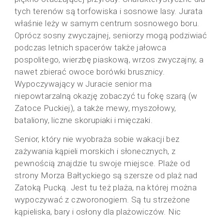
tych terenów są torfowiska i sosnowe lasy. Jurata
właśnie leży w samym centrum sosnowego boru.
Oprócz sosny zwyczajnej, seniorzy mogą podziwiać
podczas letnich spacerów także jałowca
pospolitego, wierzbę piaskową, wrzos zwyczajny, a
nawet zbierać owoce borówki brusznicy.
Wypoczywający w Juracie senior ma
niepowtarzalną okazję zobaczyć tu fokę szarą (w
Zatoce Puckiej), a także mewy, myszołowy,
bataliony, liczne skorupiaki i mięczaki.
Senior, który nie wyobraża sobie wakacji bez
zażywania kąpieli morskich i słonecznych, z
pewnością znajdzie tu swoje miejsce. Plaże od
strony Morza Bałtyckiego są szersze od plaż nad
Zatoką Pucką. Jest tu też plaża, na której można
wypoczywać z czworonogiem. Są tu strzeżone
kąpieliska, bary i osłony dla plażowiczów. Nic