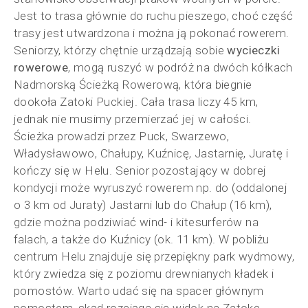
Jest to trasa głównie do ruchu pieszego, choć część
trasy jest utwardzona i można ją pokonać rowerem.
Seniorzy, którzy chętnie urządzają sobie
wycieczki
rowerowe
, mogą ruszyć w podróż na dwóch kółkach
Nadmorską Ścieżką Rowerową, która biegnie
dookoła Zatoki Puckiej. Cała trasa liczy 45 km,
jednak nie musimy przemierzać jej w całości.
Ścieżka prowadzi przez Puck, Swarzewo,
Władysławowo, Chałupy, Kuźnicę, Jastarnię, Juratę i
kończy się w Helu. Senior pozostający w dobrej
kondycji może wyruszyć rowerem np. do (oddalonej
o 3 km od Juraty) Jastarni lub do Chałup (16 km),
gdzie można podziwiać wind- i kitesurferów na
falach, a także do Kuźnicy (ok. 11 km). W pobliżu
centrum Helu znajduje się przepiękny park wydmowy,
który zwiedza się z poziomu drewnianych kładek i
pomostów. Warto udać się na spacer głównym
pomostem, skąd rozciąga się widok na Zatokę