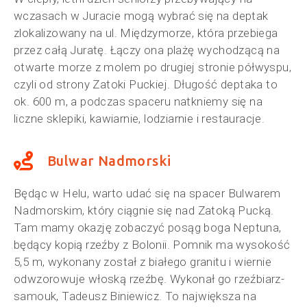
wczasach w Juracie mogą wybrać się na deptak
zlokalizowany na ul. Międzymorze, która przebiega
przez całą Juratę. Łączy ona plażę wychodzącą na
otwarte morze z molem po drugiej stronie półwyspu,
czyli od strony Zatoki Puckiej. Długość deptaka to
ok. 600 m, a podczas spaceru natkniemy się na
liczne sklepiki, kawiarnie, lodziarnie i restauracje.
Bulwar Nadmorski
Będąc w Helu, warto udać się na spacer Bulwarem
Nadmorskim, który ciągnie się nad Zatoką Pucką.
Tam mamy okazję zobaczyć posąg boga Neptuna,
będący kopią rzeźby z Bolonii. Pomnik ma wysokość
5,5 m, wykonany został z białego granitu i wiernie
odwzorowuje włoską rzeźbę. Wykonał go rzeźbiarz-
samouk, Tadeusz Biniewicz. To największa na