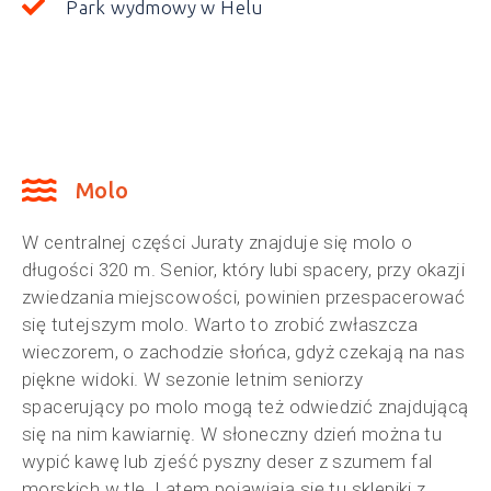
Park wydmowy w Helu
Molo
W centralnej części Juraty znajduje się molo o
długości 320 m. Senior, który lubi spacery, przy okazji
zwiedzania miejscowości, powinien przespacerować
się tutejszym molo. Warto to zrobić zwłaszcza
wieczorem, o zachodzie słońca, gdyż czekają na nas
piękne widoki. W sezonie letnim seniorzy
spacerujący po molo mogą też odwiedzić znajdującą
się na nim kawiarnię. W słoneczny dzień można tu
wypić kawę lub zjeść pyszny deser z szumem fal
morskich w tle. Latem pojawiają się tu sklepiki z