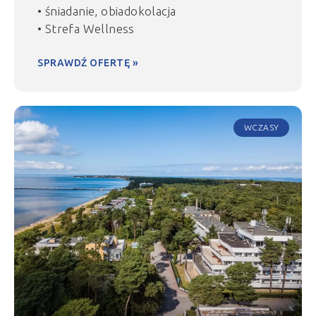
• śniadanie, obiadokolacja
• Strefa Wellness
SPRAWDŹ OFERTĘ »
WCZASY