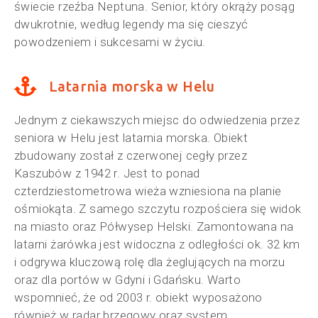
świecie rzeźba Neptuna. Senior, który okrąży posąg
dwukrotnie, według legendy ma się cieszyć
powodzeniem i sukcesami w życiu.
Latarnia morska w Helu
Jednym z ciekawszych miejsc do odwiedzenia przez
seniora w Helu jest latarnia morska. Obiekt
zbudowany został z czerwonej cegły przez
Kaszubów z 1942 r. Jest to ponad
czterdziestometrowa wieża wzniesiona na planie
ośmiokąta. Z samego szczytu rozpościera się widok
na miasto oraz Półwysep Helski. Zamontowana na
latarni żarówka jest widoczna z odległości ok. 32 km
i odgrywa kluczową rolę dla żeglujących na morzu
oraz dla portów w Gdyni i Gdańsku. Warto
wspomnieć, że od 2003 r. obiekt wyposażono
również w radar brzegowy oraz system