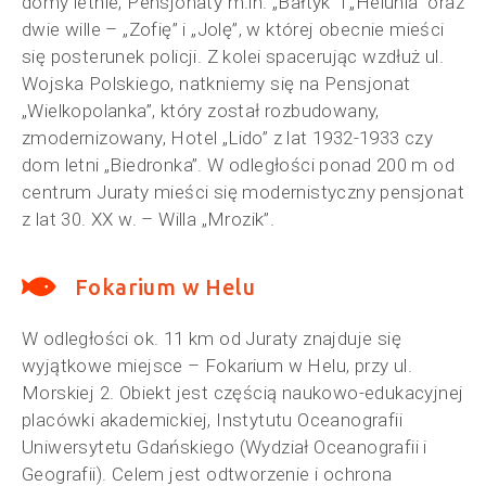
domy letnie, Pensjonaty m.in. „Bałtyk” i „Helunia” oraz
dwie wille – „Zofię” i „Jolę”, w której obecnie mieści
się posterunek policji. Z kolei spacerując wzdłuż ul.
Wojska Polskiego, natkniemy się na Pensjonat
„Wielkopolanka”, który został rozbudowany,
zmodernizowany, Hotel „Lido” z lat 1932-1933 czy
dom letni „Biedronka”. W odległości ponad 200 m od
centrum Juraty mieści się modernistyczny pensjonat
z lat 30. XX w. – Willa „Mrozik”.
Fokarium w Helu
W odległości ok. 11 km od Juraty znajduje się
wyjątkowe miejsce – Fokarium w Helu, przy ul.
Morskiej 2. Obiekt jest częścią naukowo-edukacyjnej
placówki akademickiej, Instytutu Oceanografii
Uniwersytetu Gdańskiego (Wydział Oceanografii i
Geografii). Celem jest odtworzenie i ochrona