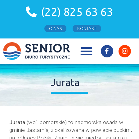
(22) 825 63 63
O NAS
KONTAKT
WCZASY WYPOCZYNKOWE
TURNUSY REHABILITACYJNE
TURNUSY ŚWIĄTECZNE
Jurata
Jurata
(woj. pomorskie) to nadmorska osada w
gminie Jastarnia, zlokalizowana w powiecie puckim,
na północy Polski. Znajduje się między Jastarnią i