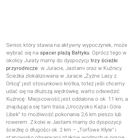
Senior, który stawia na aktywny wypoczynek, może
wybrać się na
spacer plażą Bałtyku
. Oprócz tego w
okolicy Juraty mamy do dyspozycji
trzy ścieżki
przyrodnicze
: w Juracie, Jastarni oraz w Kuźnicy.
Ścieżka zlokalizowana w Juracie „Żyzne Lasy z
Orlicą” jest stosunkowo krótka, toteż jeśli chcemy
udać się na dłuższą wędrówkę, warto odwiedzić
Kuźnicę. Miejscowość jest oddalona o ok. 11 km, a
znajdująca się tam trasa „Uroczysko Każa i Góra
Libek” to możliwość pokonania 2,6 km pieszo lub
rowerem. Z kolei w Jastarni mamy do dyspozycji
ścieżkę o długości ok. 2 km – „Torfowe Kłyle” i
stanowisko obserwacji ptaków wodnych w porcie.