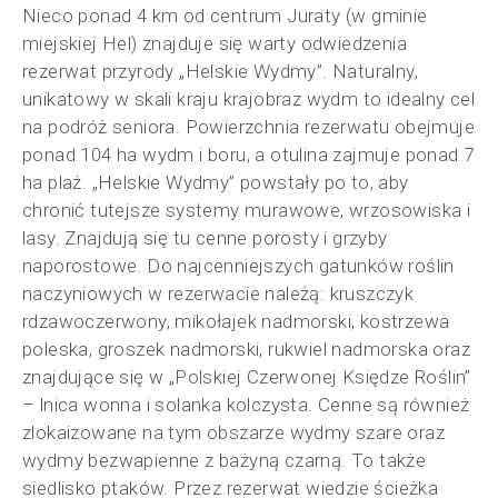
Nieco ponad 4 km od centrum Juraty (w gminie
miejskiej Hel) znajduje się warty odwiedzenia
rezerwat przyrody „Helskie Wydmy”. Naturalny,
unikatowy w skali kraju krajobraz wydm to idealny cel
na podróż seniora. Powierzchnia rezerwatu obejmuje
ponad 104 ha wydm i boru, a otulina zajmuje ponad 7
ha plaż. „Helskie Wydmy” powstały po to, aby
chronić tutejsze systemy murawowe, wrzosowiska i
lasy. Znajdują się tu cenne porosty i grzyby
naporostowe. Do najcenniejszych gatunków roślin
naczyniowych w rezerwacie należą: kruszczyk
rdzawoczerwony, mikołajek nadmorski, kostrzewa
poleska, groszek nadmorski, rukwiel nadmorska oraz
znajdujące się w „Polskiej Czerwonej Księdze Roślin”
– lnica wonna i solanka kolczysta. Cenne są również
zlokaizowane na tym obszarze wydmy szare oraz
wydmy bezwapienne z bażyną czarną. To także
siedlisko ptaków. Przez rezerwat wiedzie ścieżka