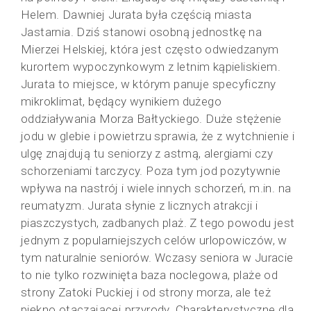
Helem. Dawniej Jurata była częścią miasta
Jastarnia. Dziś stanowi osobną jednostkę na
Mierzei Helskiej, która jest często odwiedzanym
kurortem wypoczynkowym z letnim kąpieliskiem.
Jurata to miejsce, w którym panuje specyficzny
mikroklimat, będący wynikiem dużego
oddziaływania Morza Bałtyckiego. Duże stężenie
jodu w glebie i powietrzu sprawia, że z wytchnienie i
ulgę znajdują tu seniorzy z astmą, alergiami czy
schorzeniami tarczycy. Poza tym jod pozytywnie
wpływa na nastrój i wiele innych schorzeń, m.in. na
reumatyzm. Jurata słynie z licznych atrakcji i
piaszczystych, zadbanych plaż. Z tego powodu jest
jednym z popularniejszych celów urlopowiczów, w
tym naturalnie seniorów. Wczasy seniora w Juracie
to nie tylko rozwinięta baza noclegowa, plaże od
strony Zatoki Puckiej i od strony morza, ale też
piękno otaczającej przyrody. Charakterystyczne dla