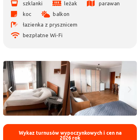
szklanki
leżak
parawan
koc
balkon
łazienka z prysznicem
bezpłatne Wi-Fi
Wykaz turnusów wypoczynkowych i cen na
2026 rok