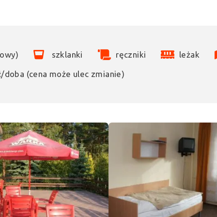
sowy)
szklanki
ręczniki
leżak
zł/doba (cena może ulec zmianie)