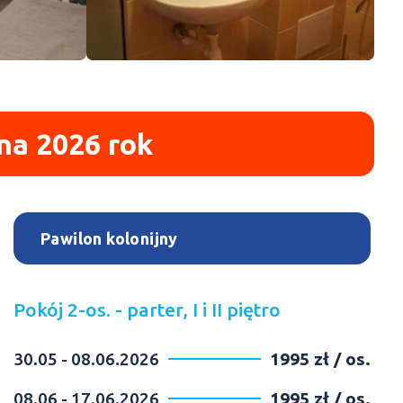
na 2026 rok
Pawilon kolonijny
Pokój 2-os. - parter, I i II piętro
30.05 - 08.06.2026
1995 zł / os.
08.06 - 17.06.2026
1995 zł / os.