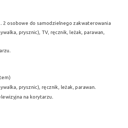
raz pok. 2 osobowe do samodzielnego zakwaterowania
alka, prysznic), TV, ręcznik, leżak, parawan,
arzu.
ontem)
alka, prysznic), ręcznik, leżak, parawan.
elewizyjna na korytarzu.