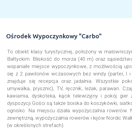
Ośrodek Wypoczynkowy "Carbo"
To obiekt klasy turystycznej, położony w malowni
Bałtyckim. Bliskość do morza (40 m) oraz sąsiedztwo
wspaniałe miejsce wypoczynkowe, z możliwością upraw
się z 2 pawilonów wczasowych bez windy (parter, I i 
znajduje się recepcja oraz jadalnia. Wszystkie p
umywalka, prysznic), TV, ręcznik, leżak, parawan. Cza
kawiarnia, dyskoteka, kącik telewizyjny i pokój gi
dyspozycji Gości są także boiska do koszykówki, siatk
ognisko. Na miejscu działa wypożyczalnia rowerów.
zewnętrzną, wypożyczalnia rowerów i kijów Nordic Walk
(w określonych strefach).