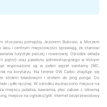
czym otoczeniu pomiędzy Jeziorem Bukowo, a Morzem
 lasu i centrum miejscowości sprawiają, że stanowi
iania turystyki pieszej i rowerowej. Ośrodek składa
II piętro) oraz pawilonu administracyjnego w którym
okoje wyposażone są w pełen węzeł sanitarny (WC,
jnik na korytarzu.
Na terenie OW Carbo znajduje się
er ze stołem bilardowym i stołem do ping ponga. Do
ówki i piłki ręcznej. W ośrodku wyznaczono miejsce na
Na miejscu jadalnia, kawiarnia, plac zabaw z siłownią
ing, miejsce na ognisko/grill. Internet bezprzewodowy