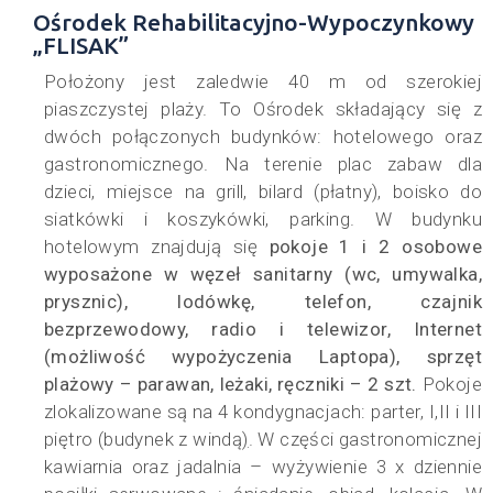
Ośrodek Rehabilitacyjno-Wypoczynkowy
„FLISAK”
Położony jest zaledwie 40 m od szerokiej
piaszczystej plaży. To Ośrodek składający się z
dwóch połączonych budynków: hotelowego oraz
gastronomicznego. Na terenie plac zabaw dla
dzieci, miejsce na grill, bilard (płatny), boisko do
siatkówki i koszykówki, parking. W budynku
hotelowym znajdują się
pokoje 1 i 2 osobowe
wyposażone w węzeł sanitarny (wc, umywalka,
prysznic), lodówkę, telefon, czajnik
bezprzewodowy, radio i telewizor, Internet
(możliwość wypożyczenia Laptopa), sprzęt
plażowy – parawan, leżaki, ręczniki – 2 szt.
Pokoje
zlokalizowane są na 4 kondygnacjach: parter, I,II i III
piętro (budynek z windą
)
. W części gastronomicznej
kawiarnia oraz jadalnia – wyżywienie 3 x dziennie