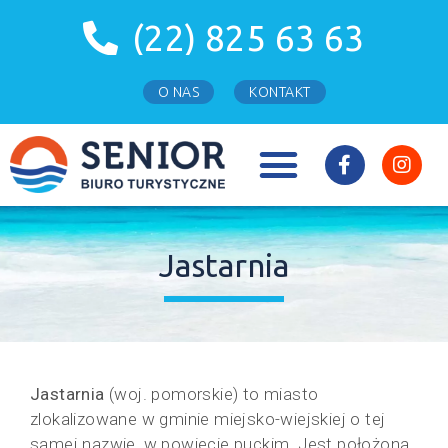
(22) 825 63 63
O NAS
KONTAKT
WCZASY WYPOCZYNKOWE
TURNUSY REHABILITACYJNE
TURNUSY ŚWIĄTECZNE
Jastarnia
Jastarnia
(woj. pomorskie) to miasto
zlokalizowane w gminie miejsko-wiejskiej o tej
samej nazwie, w powiecie puckim. Jest położona