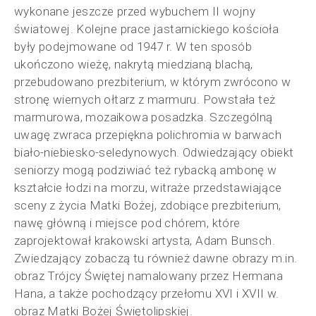
wykonane jeszcze przed wybuchem II wojny
światowej. Kolejne prace jastarnickiego kościoła
były podejmowane od 1947 r. W ten sposób
ukończono wieżę, nakrytą miedzianą blachą,
przebudowano prezbiterium, w którym zwrócono w
stronę wiernych ołtarz z marmuru. Powstała też
marmurowa, mozaikowa posadzka. Szczególną
uwagę zwraca przepiękna polichromia w barwach
biało-niebiesko-seledynowych. Odwiedzający obiekt
seniorzy mogą podziwiać też rybacką ambonę w
kształcie łodzi na morzu, witraże przedstawiające
sceny z życia Matki Bożej, zdobiące prezbiterium,
nawę główną i miejsce pod chórem, które
zaprojektował krakowski artysta, Adam Bunsch.
Zwiedzający zobaczą tu również dawne obrazy m.in.
obraz Trójcy Świętej namalowany przez Hermana
Hana, a także pochodzący przełomu XVI i XVII w.
obraz Matki Bożej Świętolipskiej.