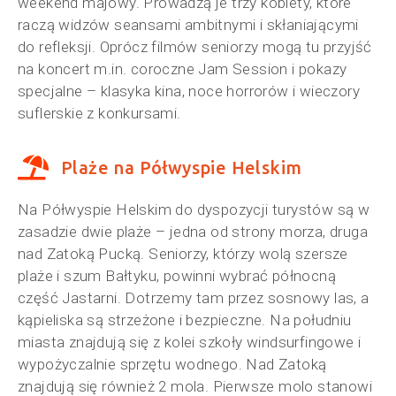
weekend majowy. Prowadzą je trzy kobiety, które
raczą widzów seansami ambitnymi i skłaniającymi
do refleksji. Oprócz filmów seniorzy mogą tu przyjść
na koncert m.in. coroczne Jam Session i pokazy
specjalne – klasyka kina, noce horrorów i wieczory
suflerskie z konkursami.
Plaże na Półwyspie Helskim
Na Półwyspie Helskim do dyspozycji turystów są w
zasadzie dwie plaże – jedna od strony morza, druga
nad Zatoką Pucką. Seniorzy, którzy wolą szersze
plaże i szum Bałtyku, powinni wybrać północną
część Jastarni. Dotrzemy tam przez sosnowy las, a
kąpieliska są strzeżone i bezpieczne. Na południu
miasta znajdują się z kolei szkoły windsurfingowe i
wypożyczalnie sprzętu wodnego. Nad Zatoką
znajdują się również 2 mola. Pierwsze molo stanowi