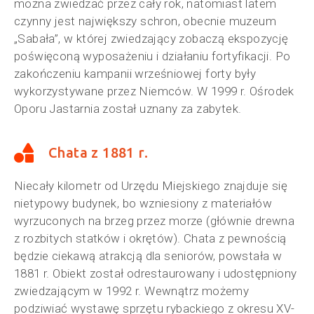
można zwiedzać przez cały rok, natomiast latem
czynny jest największy schron, obecnie muzeum
„Sabała”, w której zwiedzający zobaczą ekspozycję
poświęconą wyposażeniu i działaniu fortyfikacji. Po
zakończeniu kampanii wrześniowej forty były
wykorzystywane przez Niemców. W 1999 r. Ośrodek
Oporu Jastarnia został uznany za zabytek.
Chata z 1881 r.
Niecały kilometr od Urzędu Miejskiego znajduje się
nietypowy budynek, bo wzniesiony z materiałów
wyrzuconych na brzeg przez morze (głównie drewna
z rozbitych statków i okrętów). Chata z pewnością
będzie ciekawą atrakcją dla seniorów, powstała w
1881 r. Obiekt został odrestaurowany i udostępniony
zwiedzającym w 1992 r. Wewnątrz możemy
podziwiać wystawę sprzętu rybackiego z okresu XV-