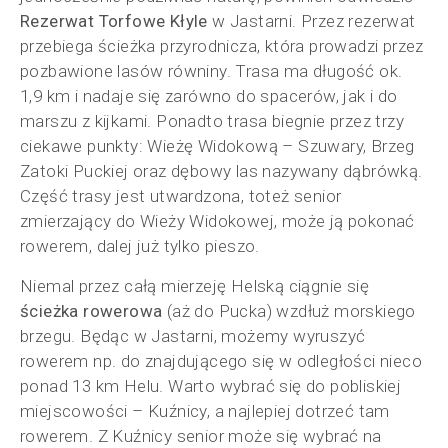
Rezerwat Torfowe Kłyle
w Jastarni. Przez rezerwat
przebiega ścieżka przyrodnicza, która prowadzi przez
pozbawione lasów równiny. Trasa ma długość ok.
1,9 km i nadaje się zarówno do spacerów, jak i do
marszu z kijkami. Ponadto trasa biegnie przez trzy
ciekawe punkty: Wieżę Widokową – Szuwary, Brzeg
Zatoki Puckiej oraz dębowy las nazywany dąbrówką.
Część trasy jest utwardzona, toteż senior
zmierzający do Wieży Widokowej, może ją pokonać
rowerem, dalej już tylko pieszo.
Niemal przez całą mierzeję Helską ciągnie się
ścieżka rowerowa
(aż do Pucka) wzdłuż morskiego
brzegu. Będąc w Jastarni, możemy wyruszyć
rowerem np. do znajdującego się w odległości nieco
ponad 13 km Helu. Warto wybrać się do pobliskiej
miejscowości – Kuźnicy, a najlepiej dotrzeć tam
rowerem. Z Kuźnicy senior może się wybrać na