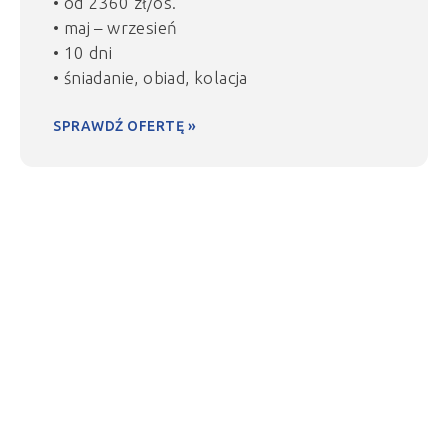
• od 2360 zł/os.
• maj – wrzesień
• 10 dni
• śniadanie, obiad, kolacja
SPRAWDŹ OFERTĘ »