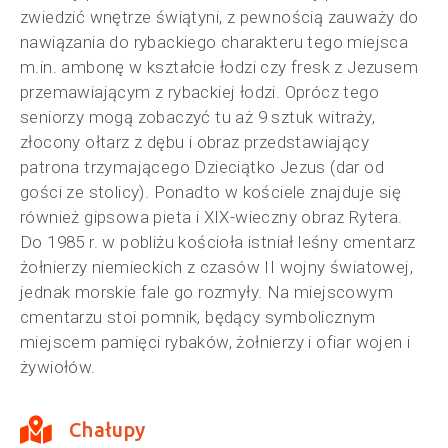
zwiedzić wnętrze świątyni, z pewnością zauważy do
nawiązania do rybackiego charakteru tego miejsca
m.in. ambonę w kształcie łodzi czy fresk z Jezusem
przemawiającym z rybackiej łodzi. Oprócz tego
seniorzy mogą zobaczyć tu aż 9 sztuk witraży,
złocony ołtarz z dębu i obraz przedstawiający
patrona trzymającego Dzieciątko Jezus (dar od
gości ze stolicy). Ponadto w kościele znajduje się
również gipsowa pieta i XIX-wieczny obraz Rytera.
Do 1985 r. w pobliżu kościoła istniał leśny cmentarz
żołnierzy niemieckich z czasów II wojny światowej,
jednak morskie fale go rozmyły. Na miejscowym
cmentarzu stoi pomnik, będący symbolicznym
miejscem pamięci rybaków, żołnierzy i ofiar wojen i
żywiołów.
Chałupy