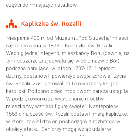
części do mniejszych statków.
Kapliczka św. Rozalii
Niespełna 400 m od Muzeum „Pod Strzechą” mieści
się zbudowana w 1873 r. Kapliczka św. Rozalii.
Według jednej z legend, mieszkańcy Boru (dawniej na
tym obszarze znajdowała się wieś o nazwie Bór)
podczas panującej w latach 1707-1711 epidemii
dżumy, postanowili powierzyć swoje zdrowie i życie
św. Rozalii. Zasugerował im to ówczesny ksiądz
katolicki. Podobno dzięki modlitwom zaraza ustąpiła.
W podziękowaniu za wysłuchanie modlitw
mieszkańcy wznieśli figurę świętej. Następnie w
1883 r. na cześć św. Rozalii postawili małą kapliczkę,
w której zawisł dzwon pochodzący z rozbitego w
okolicy statku. Seniorzy mogą wziąć udział w