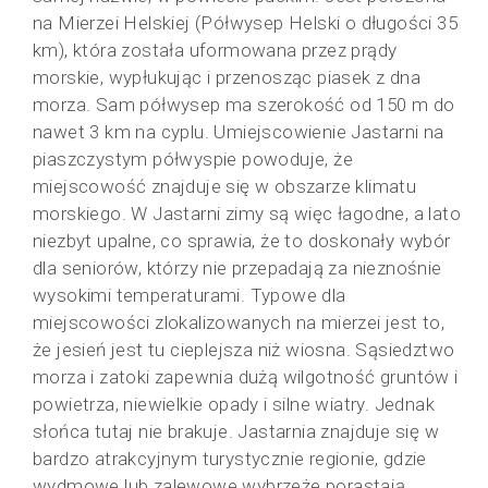
na Mierzei Helskiej (Półwysep Helski o długości 35
km), która została uformowana przez prądy
morskie, wypłukując i przenosząc piasek z dna
morza. Sam półwysep ma szerokość od 150 m do
nawet 3 km na cyplu. Umiejscowienie Jastarni na
piaszczystym półwyspie powoduje, że
miejscowość znajduje się w obszarze klimatu
morskiego. W Jastarni zimy są więc łagodne, a lato
niezbyt upalne, co sprawia, że to doskonały wybór
dla seniorów, którzy nie przepadają za nieznośnie
wysokimi temperaturami. Typowe dla
miejscowości zlokalizowanych na mierzei jest to,
że jesień jest tu cieplejsza niż wiosna. Sąsiedztwo
morza i zatoki zapewnia dużą wilgotność gruntów i
powietrza, niewielkie opady i silne wiatry. Jednak
słońca tutaj nie brakuje. Jastarnia znajduje się w
bardzo atrakcyjnym turystycznie regionie, gdzie
wydmowe lub zalewowe wybrzeże porastają