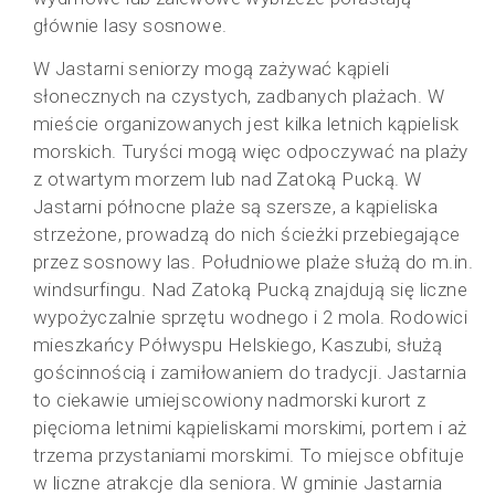
głównie lasy sosnowe.
W Jastarni seniorzy mogą zażywać kąpieli
słonecznych na czystych, zadbanych plażach. W
mieście organizowanych jest kilka letnich kąpielisk
morskich. Turyści mogą więc odpoczywać na plaży
z otwartym morzem lub nad Zatoką Pucką. W
Jastarni północne plaże są szersze, a kąpieliska
strzeżone, prowadzą do nich ścieżki przebiegające
przez sosnowy las. Południowe plaże służą do m.in.
windsurfingu. Nad Zatoką Pucką znajdują się liczne
wypożyczalnie sprzętu wodnego i 2 mola. Rodowici
mieszkańcy Półwyspu Helskiego, Kaszubi, służą
gościnnością i zamiłowaniem do tradycji. Jastarnia
to ciekawie umiejscowiony nadmorski kurort z
pięcioma letnimi kąpieliskami morskimi, portem i aż
trzema przystaniami morskimi. To miejsce obfituje
w liczne atrakcje dla seniora. W gminie Jastarnia