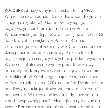
KOŁOBRZEG
nazywany jest polską stolicą SPA.
W mieście działa ponad 25 ośrodków sanatoryjnych
i znajduje się około 30 basenów, czyniąc go
największym kurortem nadmorskim w Polsce.
W uzdrowisku jest 6 parków o łącznej powierzchni 63
ha, z których największy – Park im. Stefana
Żeromskiego został założony w XIX wieku i stanowi
dzisiaj nadmorski park zdrojowy. Plaże należą do
najpiękniejszych i najczystszych na polskim wybrzeżu.
Wysokie, pofałdowane wydmy porasta wiekowy
sosnowy las, który tworzy oddziałujący zdrowotnie
mikroklimat. W Kołobrzegu znajduje się najdłuższe
w Polsce molo liczące 220 m długości. Działa też port
handlowy, rybacki, jachtowy, wojenny oraz przystań
pasażerska. W okresie od kwietnia do października
z portu wypływają pasażerskie rejsy turystyczne na
wyspę Bornholm, a w okresie wakacyjnym także na