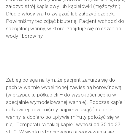
założyć strój kąpielowy lub kąpielówki (mężczyźni).
Długie włosy warto związać lub założyć czepek.
Powinniśmy też zdjąć biżuterię. Pacjent wchodzi do
specjalnej wanny, w której znajduje się mieszanina
wody i borowiny.
Zabieg polega na tym, że pacjent zanurza się do
pach w wannie wypełnionej zawiesiną borowinową
(w przypadku półkąpieli – do wysokości pępka w
specjalnie wymodelowanej wannie). Podczas kąpieli
całkowitej powinniśmy najpierw usiąść na dnie
wanny, a dopiero po upływie minuty położyć się w
niej. Temperatura takiej kąpieli wynosi od 35 do 37
st. C. W wyniku stopniowego przegrzewania się