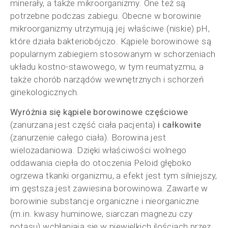
minerały, a także mikroorganizmy. One też są
potrzebne podczas zabiegu. Obecne w borowinie
mikroorganizmy utrzymują jej właściwe (niskie) pH,
które działa bakteriobójczo. Kąpiele borowinowe są
popularnym zabiegiem stosowanym w schorzeniach
układu kostno-stawowego, w tym reumatyzmu, a
także chorób narządów wewnętrznych i schorzeń
ginekologicznych.
Wyróżnia się kąpiele borowinowe częściowe
(zanurzana jest część ciała pacjenta)
i całkowite
(zanurzenie całego ciała). Borowina jest
wielozadaniowa. Dzięki właściwości wolnego
oddawania ciepła do otoczenia Peloid głęboko
ogrzewa tkanki organizmu, a efekt jest tym silniejszy,
im gęstsza jest zawiesina borowinowa. Zawarte w
borowinie substancje organiczne i nieorganiczne
(m.in. kwasy huminowe, siarczan magnezu czy
potasu) wchłaniają się w niewielkich ilościach przez