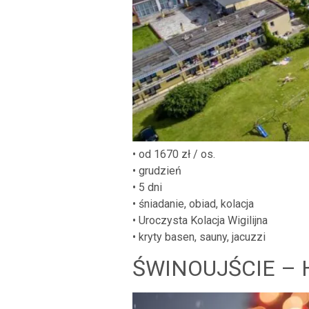
• od 1670 zł / os.
• grudzień
• 5 dni
• śniadanie, obiad, kolacja
• Uroczysta Kolacja Wigilijna
• kryty basen, sauny, jacuzzi
ŚWINOUJŚCIE – 