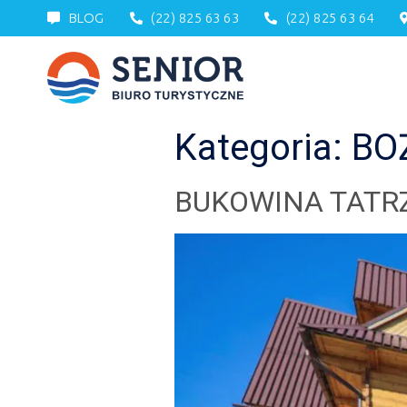
BLOG
(22) 825 63 63
(22) 825 63 64
Kategoria:
BO
BUKOWINA TATRZ