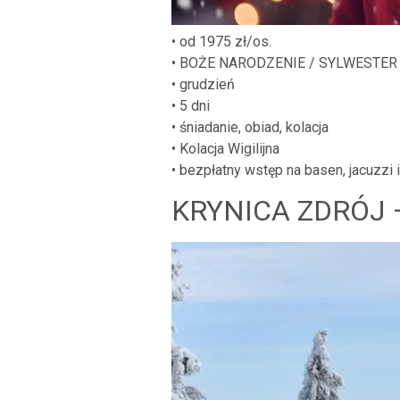
• od 1975 zł/os.
• BOŻE NARODZENIE / SYLWESTER
• grudzień
• 5 dni
• śniadanie, obiad, kolacja
• Kolacja Wigilijna
• bezpłatny wstęp na basen, jacuzzi 
KRYNICA ZDRÓJ 