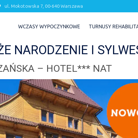
ul. Mokotowska 7, 00-640 Warszawa
WCZASY WYPOCZYNKOWE
TURNUSY REHABILIT
ŻE NARODZENIE I SYLWE
AŃSKA – HOTEL*** NAT