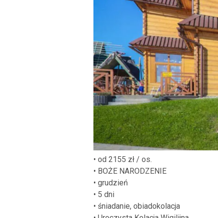
• od 2155 zł / os.
• BOŻE NARODZENIE
• grudzień
• 5 dni
• śniadanie, obiadokolacja
• Uroczysta Kolacja Wigilijna